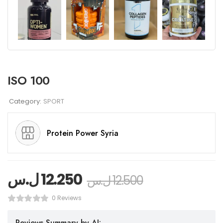
ISO 100
Category:
SPORT
Protein Power Syria
12.250
ل.س
12.500
ل.س
0 Reviews
Reviews Summary by AI: