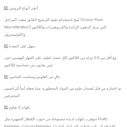
2️⃣ أنقى أنواع البروتين
يُنتج باستخدام تقنية الترشيح الفائق متعدد المراحل (Cross-Flow
Microfiltration) التي تزيل الدهون الزائدة والكربوهيدرات واللاكتوز
والكوليسترول .
3️⃣ سهل على المعدة
مع أقل من 0.5 غرام من اللاكتوز لكل حصة، لطيف على الجهاز الهضمي حتى
لمن يعانون من حساسية اللاكتوز .
4️⃣ خالٍ من الغلوتين ومناسب للنباتيين
تم اختباره من قبل لضمان خلوه من المواد المحظورة، مما يجعله آمناً للرياضيين
المحترفين .
5️⃣ نكهات لا تقاوم
متوفر بـ نكهات لذيذة مستوحاة من حبوب الإفطار الشهيرة مثل Fruity
Pebbles وCocoa Pebbles، بالإضافة إلى الشوكولاتة، الفراولة، الفانيليا