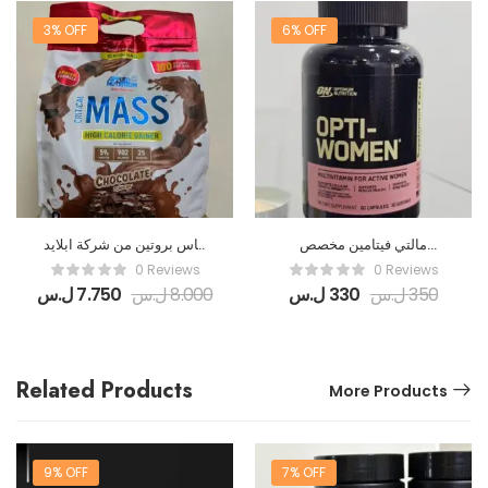
3% OFF
6% OFF
مالتي فيتامين مخصص
ماس بروتين من شركة ابلايد
للسيدات من شركة اوبتيموم
البريطانية
0 Reviews
0 Reviews
نيوتريشين الأمريكية 🇺🇲
350
ل.س
330
ل.س
8.000
ل.س
7.750
ل.س
Related Products
More Products
9% OFF
7% OFF