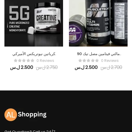
مالتي فيتامين مصل تيك 90
كرياتين نيوتريكس الأميركي
حبة أميركي المصنع 🇺🇲🇺🇲
🇺🇲
0 Reviews
0 Reviews
🇺🇲Platinum
2.700
ل.س
2.500
ل.س
2.750
ل.س
2.500
ل.س
Multivitamin
Got Question? Call us 24/7