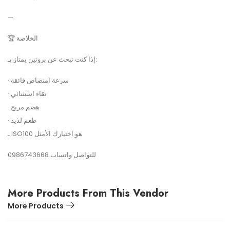
—
🏆 الخلاصة
إذا كنت تبحث عن بروتين يمتاز بـ:
· سرعة امتصاص فائقة
· نقاء استثنائي
· هضم مريح
· طعم لذيذ
ـ ISO100 هو اختيارك الأمثل
للتواصل واتساب 0986743668
More Products From This Vendor
More Products