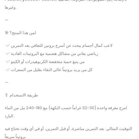
وغيرها .
—
🎯 لمن هذا المنتج؟
· ✅ لاعب كمال أجسام يبحث عن أسرع بروتين للتعافي بعد التمرين
· ✅ رياضي يعاني من مشاكل هضمية مع البروتينات العادية
· ✅ من يتبع حمية منخفضة الكربوهيدرات أو الكيتو
· ✅ كل من يريد بروتيناً عالي النقاء بقليل من السعرات
—
🥄 طريقة الاستخدام
امزج مغرفة واحدة (30-32 غراماً حسب النكهة) مع 180-240 مل من الماء
البارد .
التوقيت المثالي: بعد التمرين مباشرة، أو قبل التمرين، أو في أي وقت تحتاج فيه
بروتيناً سريعاً .