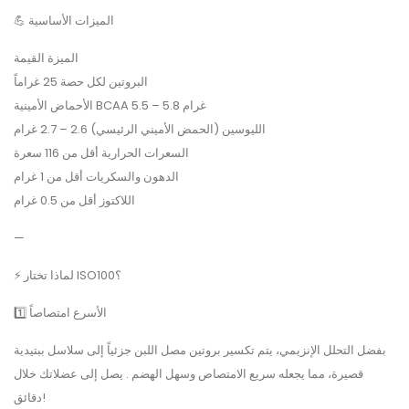
💪 الميزات الأساسية
الميزة القيمة
البروتين لكل حصة 25 غراماً
الأحماض الأمينية BCAA 5.5 – 5.8 غرام
الليوسين (الحمض الأميني الرئيسي) 2.6 – 2.7 غرام
السعرات الحرارية أقل من 116 سعرة
الدهون والسكريات أقل من 1 غرام
اللاكتوز أقل من 0.5 غرام
—
⚡ لماذا تختار ISO100؟
1️⃣ الأسرع امتصاصاً
بفضل التحلل الإنزيمي، يتم تكسير بروتين مصل اللبن جزئياً إلى سلاسل ببتيدية
قصيرة، مما يجعله سريع الامتصاص وسهل الهضم . يصل إلى عضلاتك خلال
دقائق!