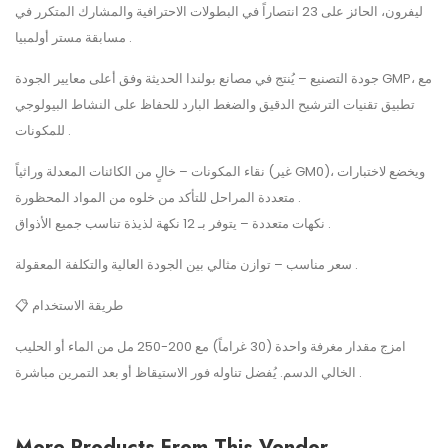
ليفرون، الحائز على 23 انتصاراً في البطولات الاحترافية والمشارك المتكرر في
مسابقة مستر أولمبيا .
جودة التصنيع – يُنتج في مصانع بولندا الحديثة وفق أعلى معايير الجودة GMP، مع
تطبيق تقنيات الترشيح الدقيق والضغط البارد للحفاظ على النشاط البيولوجي
للمكونات .
نقاء المكونات – خالٍ من الكائنات المعدلة وراثياً (غير GM0)، ويخضع لاختبارات
متعددة المراحل للتأكد من خلوه من المواد المحظورة .
نكهات متعددة – يتوفر بـ 12 نكهة لذيذة تناسب جميع الأذواق .
سعر مناسب – توازن مثالي بين الجودة العالية والتكلفة المعقولة .
📋 طريقة الاستخدام
امزج مقدار مغرفة واحدة (30 غراماً) مع 200-250 مل من الماء أو الحليب
الخالي الدسم. يُفضل تناوله فور الاستيقاظ أو بعد التمرين مباشرة .
More Products From This Vendor