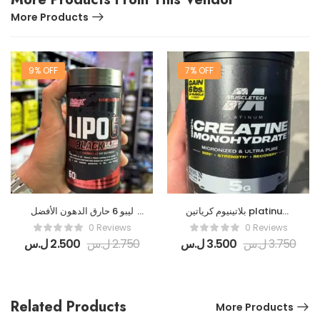
More Products
9% OFF
7% OFF
بلاتينيوم كرياتين platinum
ليبو 6 حارق الدهون الأفضل
creatine muscletech
من شركة نيوتريكس الأميركية
0 Reviews
0 Reviews
3.750
ل.س
3.500
ل.س
2.750
ل.س
2.500
ل.س
Related Products
More Products