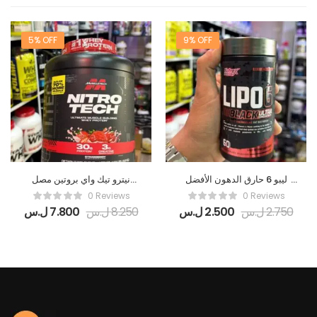
5% OFF
9% OFF
ليبو 6 حارق الدهون الأفضل
نيترو تيك واي بروتين مصل
من شركة نيوتريكس الأميركية
تيك الأميركية 🇺🇲
0 Reviews
0 Reviews
2.750
ل.س
2.500
ل.س
8.250
ل.س
7.800
ل.س