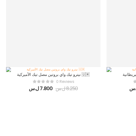
ريطانية
نيترو تيك واي بروتين مصل تيك الأميركية 🇺🇲
0 Reviews
.س
8.250
ل.س
7.800
ل.س