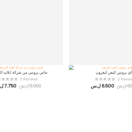
ي بروتين كيفن ليفرون
ماس بروتين من شركة ابلايد الب
0 Reviews
0 Revie
6.
ل.س
6.500
ل.س
8.000
ل.س
7.750
ل