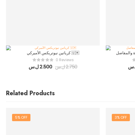
كرياتين نيوتريكس الأميركي 🇺🇲
0 Reviews
.س
2.750
ل.س
2.500
ل.س
Related Products
5% OFF
3% OFF