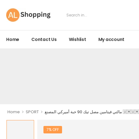
Home
Contact Us
Wishlist
My account
>
>
🇺🇲🇺🇲🇺🇲Platinu
SPORT
Home
7% OFF