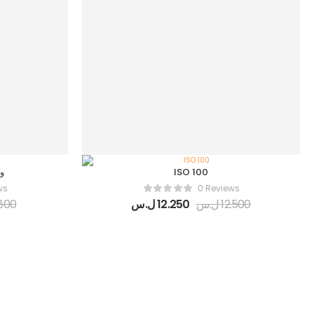
ISO 100
وا
ws
0 Reviews
12.500
ل.س
12.250
ل.س
800