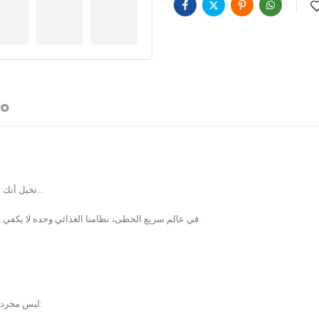
fo
تخيل أنك تستيقظ كل يوم وأنت مفعم بالطاقة، ذهنك صافٍ، وجهازك المناعي كالحصن المنيع…
في عالم سريع الخطى، نظامنا الغذائي وحده لا يكفي. نحتاج لدعم إضافي لسد النقص وسد الفجوات الغذائية التي تسبب الخمول والتعب.
ليس مجرد مالتي فيتامين عادي.. إنه شيك قوة متكامل مصمم بأحدث التقنيات العلمية ليمنحك: