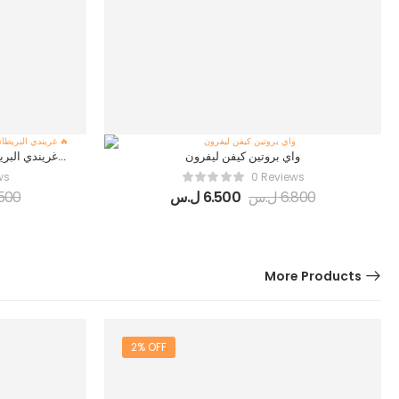
واي بروتين كيفن ليفرون
غريندي البر
ws
0 Reviews
6.800
ل.س
6.500
ل.س
.500
More Products
2% OFF