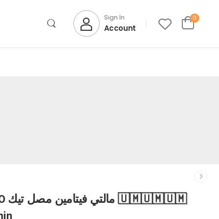
Sign In
0
Account
min