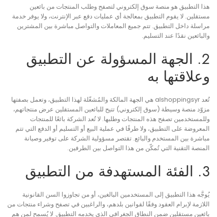
هذا التطبيق هو منصة سوق إلكتروني لتصفح وطلب المنتجات من بائعين
مستقلين. لا يقوم التطبيق بمعالجة أي عمليات دفع عبر الإنترنت، ولا يوفر خدمة
مراسلة داخل التطبيق. تتم جميع المعاملات والتواصل مباشرة بين المشترين
والبائعين نقدًا عند التسليم.
2. الجهة المسؤولة عن التطبيق
وعلاقتها به
تُعد alshoppingsyr هي الجهة المالكة والمُشغّلة لهذا التطبيق، وتعمل بصفتها
مزوّد منصة وسيطة (سوق إلكتروني) تتيح للبائعين المستقلين عرض منتجاتهم،
وللمستخدمين تصفح هذه المنتجات وطلبها. لا تُعد الشركة بائعًا للمنتجات
المعروضة على التطبيق، ولا طرفًا في عملية البيع أو التسليم أو الدفع التي تتم
مباشرة بين المستخدم والبائع. تقتصر مسؤولية الشركة على توفير وصيانة
المنصة التقنية التي تُمكّن من هذا التواصل بين الطرفين.
3. الفئة المستهدفة من التطبيق
يُوجَّه هذا التطبيق إلى المستخدمين البالغين، أو من تجاوزوا السن القانونية
اللازمة لإبرام العقود وفقًا لقوانين بلدهم، والراغبين في تصفح وشراء منتجات من
بائعين مستقلين ضمن النطاق الجغرافي الذي يخدمه التطبيق. لا يُسمح لمن هم