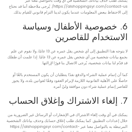
يمكنك طلب حذف بياناتك الشخصية في أي وقت بالتواصل معنا عبر
https://alshoppingsyr.com/contact-us/. يُرجى ملاحظة أننا قد نحتاج
إلى الاحتفاظ ببعض المعلومات عندما يكون لدينا التزام قانوني للقيام بذلك.
6. خصوصية الأطفال وسياسة
الاستخدام للقاصرين
لا يتوجه هذا التطبيق إلى أي شخص يقل عمره عن 13 عامًا، ولا نقوم عن علم
بجمع بيانات شخصية من أي شخص يقل عمره عن 13 عامًا. إذا علمت أن طفلك
قد قدّم لنا بيانات شخصية، يُرجى الاتصال بنا فورًا لإزالتها.
كما أن إتمام عملية الشراء والدفع نقدًا يتطلبان أن يكون المستخدم بالغًا أو
حاصلًا على الأهلية القانونية اللازمة لإبرام العقود وفقًا لقوانين بلده، ولا يجوز
للقاصر إتمام عملية شراء دون موافقة وليّ أمره.
7. إلغاء الاشتراك وإغلاق الحساب
يمكنك في أي وقت إلغاء الاشتراك في الإشعارات أو الرسائل غير الضرورية من
خلال إعدادات التطبيق. كما يمكنك طلب إغلاق حسابك وحذف بياناتك الشخصية
المرتبطة به بالتواصل معنا عبر https://alshoppingsyr.com/contact-