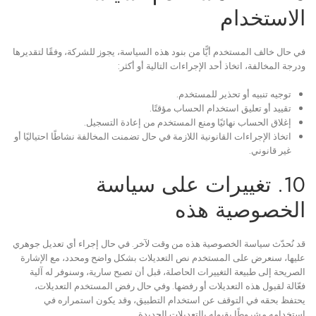
الاستخدام
في حال خالف المستخدم أيًّا من بنود هذه السياسة، يجوز للشركة، وفقًا لتقديرها
ودرجة المخالفة، اتخاذ أحد الإجراءات التالية أو أكثر:
توجيه تنبيه أو تحذير للمستخدم.
تقييد أو تعليق استخدام الحساب مؤقتًا.
إغلاق الحساب نهائيًا ومنع المستخدم من إعادة التسجيل.
اتخاذ الإجراءات القانونية اللازمة في حال تضمنت المخالفة نشاطًا احتياليًا أو
غير قانوني.
10. تغييرات على سياسة
الخصوصية هذه
قد نُحدّث سياسة الخصوصية هذه من وقت لآخر. في حال إجراء أي تعديل جوهري
عليها، سنعرض على المستخدم نص التعديلات بشكل واضح ومحدد، مع الإشارة
الصريحة إلى طبيعة التغييرات الحاصلة، قبل أن تصبح سارية، وسنوفر له آلية
فعّالة لقبول هذه التعديلات أو رفضها. وفي حال رفض المستخدم التعديلات،
يحتفظ بحقه في التوقف عن استخدام التطبيق، وقد يكون استمراره في
استخدامه مشروطًا بقبوله بالتعديلات الجديدة.